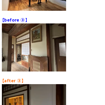
【before ③】
【after ③】