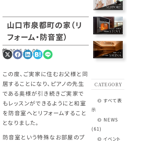
山口市泉都町の家（リ
フォーム・防音室）
2025.01.08
Share
Share
Share
Share
Share
on
on
on
on
on
X
Facebook
LinkedIn
Hatena
LINE
(Twitter)
この度、ご実家に住むお父様と同
居することになり、ピアノの先生
CATEGORY
である奥様が引き続きご実家で
すべて表
もレッスンができるようにと和室
示
を防音室へとリフォームすること
NEWS
となりました。
(61)
防音室という特殊なお部屋のプ
イベント