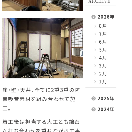
ARCHIVE
2026
年
8月
7月
6月
5月
4月
3月
2月
1月
床・壁・天井、全てに2重3重の防
2025
年
音吸音素材を組み合わせて施
工。
2024
年
着工後は担当する大工とも綿密
な打ち合わせを重ねながら工事