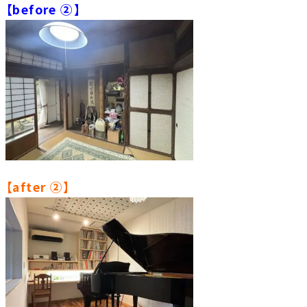
【before ②】
【after ②】