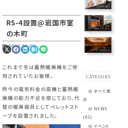
RS-4設置@岩国市室
の木町
2025.02.07
Share
Share
Share
Share
Share
on
on
on
on
on
X
Facebook
LinkedIn
Hatena
LINE
(Twitter)
これまで冬は蓄熱暖房機をご使
用されていたお客様。
CATEGORY
昨今の電気料金の高騰と蓄熱暖
すべて表
房機の能力不足を感じており、代
示
替の暖房器具としてペレットスト
NEWS
ーブを設置されました。
(61)
イベント