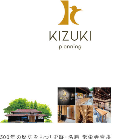
500年の歴史をもつ「史跡･名勝 常栄寺雪舟