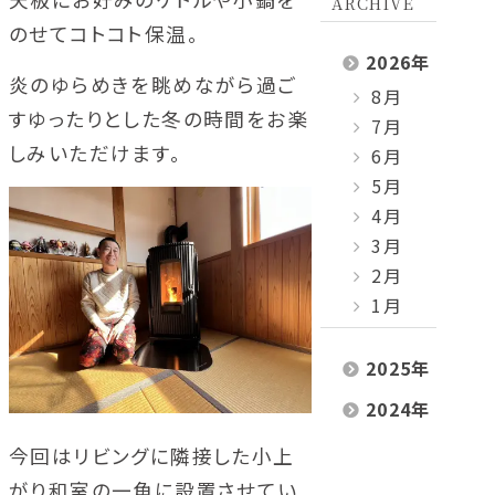
ARCHIVE
のせてコトコト保温。
2026
年
炎のゆらめきを眺めながら過ご
8月
すゆったりとした冬の時間をお楽
7月
しみいただけます。
6月
5月
4月
3月
2月
1月
2025
年
2024
年
今回はリビングに隣接した小上
がり和室の一角に設置させてい