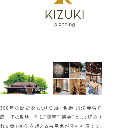
500年の歴史をもつ「史跡･名勝 常栄寺雪舟
庭」。その敷地一角に“隠寮””脇寺”として建立さ
れた築100年を超える古民家が弊社社屋です。