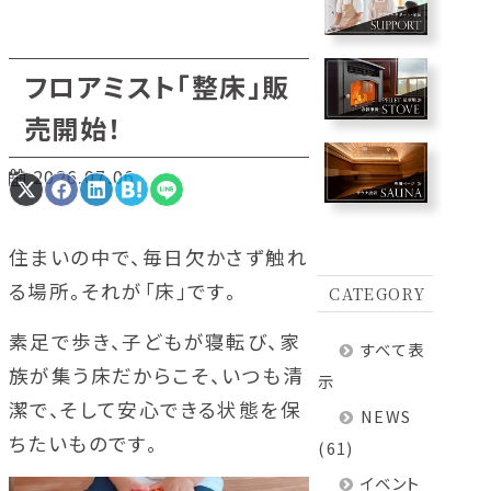
フロアミスト「整床」販
売開始！
2026.07.06
Share
Share
Share
Share
Share
on
on
on
on
on
X
Facebook
LinkedIn
Hatena
LINE
(Twitter)
住まいの中で、毎日欠かさず触れ
る場所。それが「床」です。
CATEGORY
素足で歩き、子どもが寝転び、家
すべて表
族が集う床だからこそ、いつも清
示
潔で、そして安心できる状態を保
NEWS
ちたいものです。
(61)
イベント