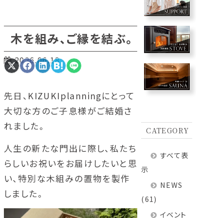
木を組み、ご縁を結ぶ。
2026.06.18
Share
Share
Share
Share
Share
on
on
on
on
on
X
Facebook
LinkedIn
Hatena
LINE
(Twitter)
先日、KIZUKIplanningにとって
大切な方のご子息様がご結婚さ
れました。
CATEGORY
人生の新たな門出に際し、私たち
すべて表
らしいお祝いをお届けしたいと思
示
い、特別な木組みの置物を製作
NEWS
しました。
(61)
イベント