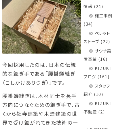
情報
(24)
施工事例
(34)
ペレット
ストーブ
(22)
サウナ設
置事業
(16)
今回採用したのは、日本の伝統
KIZUKI
的な継ぎ手である「腰掛蟻継ぎ
ブログ
(161)
（こしかけありつぎ）」です。
スタッフ
紹介
(10)
腰掛蟻継ぎは、木材同士を長手
KIZUKI
方向につなぐための継ぎ手で、古
不動産
(2)
くから社寺建築や木造建築の世
界で受け継がれてきた技術の一