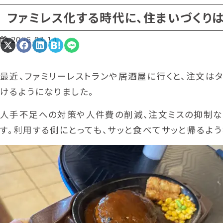
ファミレス化する時代に、住まいづくり
2026.03.14
Share
Share
Share
Share
Share
on
on
on
on
on
X
Facebook
LinkedIn
Hatena
LINE
(Twitter)
最近、ファミリーレストランや居酒屋に行くと、注文はタ
けるようになりました。
人手不足への対策や人件費の削減、注文ミスの抑制な
す。利用する側にとっても、サッと食べてサッと帰るよ