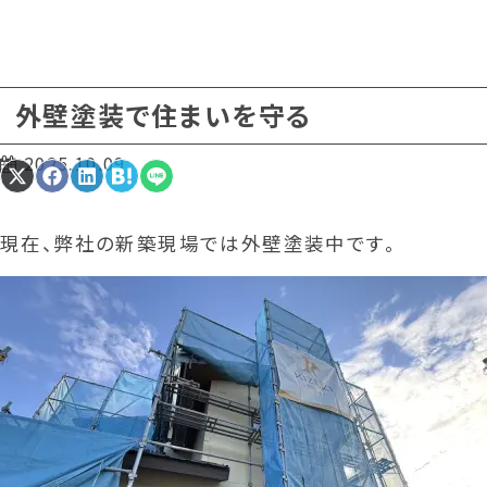
外壁塗装で住まいを守る
2025.10.09
Share
Share
Share
Share
Share
on
on
on
on
on
X
Facebook
LinkedIn
Hatena
LINE
(Twitter)
現在、弊社の新築現場では外壁塗装中です。