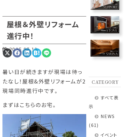
屋根＆外壁リフォーム
進行中！
2025.07.19
Share
Share
Share
Share
Share
on
on
on
on
on
X
Facebook
LinkedIn
Hatena
LINE
(Twitter)
暑い日が続きますが現場は待っ
たなし！屋根&外壁リフォームが2
CATEGORY
現場同時進行中です。
すべて表
まずはこちらのお宅。
示
NEWS
(61)
イベント