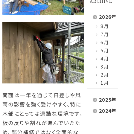
ARCHIVE
2026
年
8月
7月
6月
5月
4月
3月
2月
1月
南面は一年を通じて日差しや風
2025
年
雨の影響を強く受けやすく、特に
2024
年
木部にとっては過酷な環境です。
板の反りや割れが進んでいたた
め、部分補修ではなく全面的な