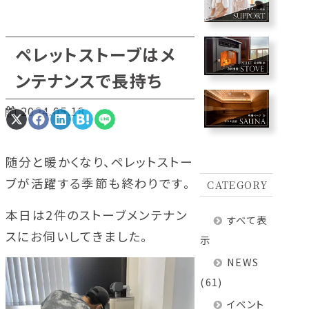
ペレットストーブはメ
ンテナンスで長持ち
2024.05.18
Share
Share
Share
Share
Share
on
on
on
on
on
X
Facebook
LinkedIn
Hatena
LINE
(Twitter)
随分と暖かくなり、ペレットストー
ブが活躍する季節も終わりです。
CATEGORY
本日は2件のストーブメンテナン
すべて表
スにお伺いしてきました。
示
NEWS
(61)
イベント