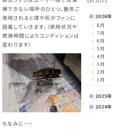
ARCHIVE
掃できない場所のひとつ。数年ご
2026
年
使用されると煤や灰がファンに
8月
固着していきます。（使用状況や
7月
燃焼時間によりコンディションは
6月
変わります）
5月
4月
3月
2月
1月
2025
年
2024
年
ちなみに・・・