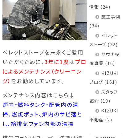
情報
(24)
施工事例
(34)
ペレット
ストーブ
(22)
ペレットストーブを末永くご愛用
サウナ設
いただくために、
3年に1度
は
プロ
置事業
(16)
によるメンテナンス（クリーニン
KIZUKI
グ）
をお勧めしています。
ブログ
(161)
スタッフ
メンテナンス内容はこちら↓
紹介
(10)
炉内・燃料タンク・配管内の清
KIZUKI
掃、燃焼ポット、炉内のサビ落と
不動産
(2)
し、給排気ファン内部の清掃
排気ファンはユーザー様では清